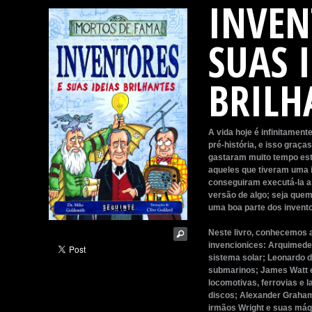
INVEN
SUAS 
BRILH
A vida hoje é infinitamen
pré-história, e isso graç
gastaram muito tempo estu
aqueles que tiveram uma i
conseguiram executá-la a
versão de algo; seja quem
uma boa parte dos invent
Neste livro, conhecemos 
invencionices: Arquimede
sistema solar; Leonardo 
submarinos; James Watt e
locomotivas, ferrovias e 
discos; Alexander Graham 
irmãos Wright e suas máq