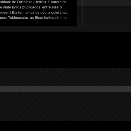
sidade de Fortaleza (Unifor). É autora de
e vinte livros publicados, entre eles o
ojuvenil Ela tem olhos de céu, a coletânea
mas Takimadalar, as ilhas invisíveis e os
es A cabeça do santo e Oração para
recer.