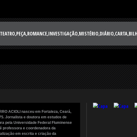
EATRO,PEÇA,ROMANCE,INVESTIGAÇÃO,MISTÉRIO,DIÁRIO,CARTA,BILH
RO ACIOLI nasceu em Fortaleza, Ceará,
5. Jornalista e doutora em estudos de
tura pela Universidade Federal Fluminense
 é professora e coordenadora da
alização em escrita e criação da