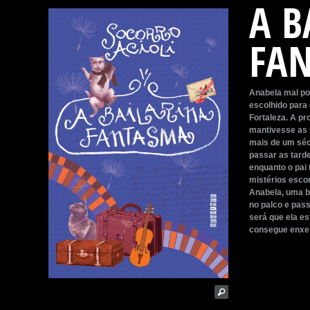
A B
FA
Anabela mal pod
escolhido para
Fortaleza. A p
mantivesse as 
mais de um séc
passar as tarde
enquanto o pai
mistérios escon
Anabela, uma ba
no palco e pas
será que ela es
consegue enxer