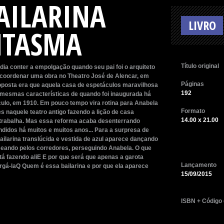
AILARINA
NTASMA
ia conter a empolgação quando seu pai foi o arquiteto
 coordenar uma obra no Theatro José de Alencar, em
roposta era que aquela casa de espetáculos maravilhosa
192
mesmas características de quando foi inaugurada há
ulo, em 1910. Em pouco tempo vira rotina para Anabela
s naquele teatro antigo fazendo a lição de casa
14.00 x 21.00
 trabalha. Mas essa reforma acaba desenterrando
didos há muitos e muitos anos... Para a surpresa de
ilarina translúcida e vestida de azul aparece dançando
seando pelos corredores, perseguindo Anabela. O que
tá fazendo aliE E por que será que apenas a garota
gá-laQ Quem é essa bailarina e por que ela aparece
15/09/2015