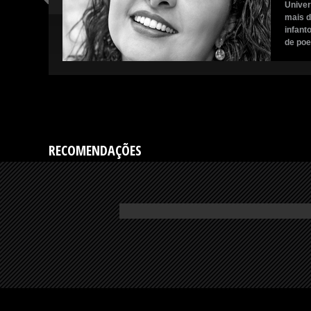
Univer
mais d
infant
de poe
romanc
desapa
RECOMENDAÇÕES